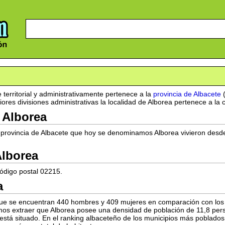
territorial y administrativamente pertenece a la
provincia de Albacete
ores divisiones administrativas la localidad de Alborea pertenece a l
e Alborea
a provincia de Albacete que hoy se denominamos Alborea vivieron desde
Alborea
código postal 02215.
a
 que se encuentran 440 hombres y 409 mujeres en comparación con los
emos extraer que Alborea posee una densidad de población de 11,8 per
al está situado. En el ranking albaceteño de los municipios más poblado