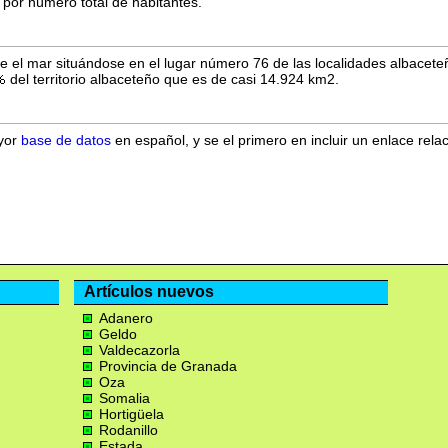
por número total de habitantes.
 el mar situándose en el lugar número 76 de las localidades albaceteñ
del territorio albaceteño que es de casi 14.924 km2.
ayor
base de datos
en español, y se el primero en incluir un enlace rela
Artículos nuevos
Adanero
Geldo
Valdecazorla
Provincia de Granada
Oza
Somalia
Hortigüela
Rodanillo
Estada