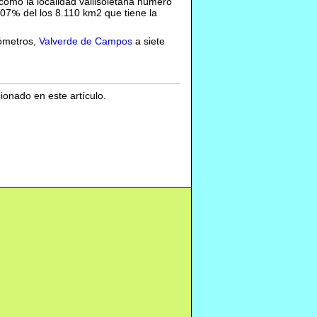
como la localidad vallisoletana número
,07
del los 8.110 km2 que tiene la
lómetros,
Valverde de Campos
a siete
cionado en este artículo.