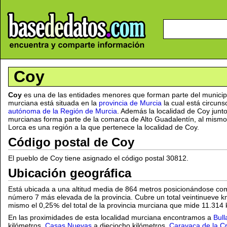
Coy
Coy
es una de las entidades menores que forman parte del munici
murciana está situada en la
provincia de Murcia
la cual está circuns
autónoma de la Región de Murcia
. Además la localidad de Coy junt
murcianas forma parte de la comarca de Alto Guadalentín, al mismo t
Lorca es una región a la que pertenece la localidad de Coy.
Código postal de Coy
El pueblo de Coy tiene asignado el código postal 30812.
Ubicación geográfica
Está ubicada a una altitud media de 864 metros posicionándose com
número 7 más elevada de la provincia. Cubre un total veintinueve km
mismo el 0,25
del total de la provincia murciana que mide 11.314
En las proximidades de esta localidad murciana encontramos a
Bull
kilómetros,
Casas Nuevas
a dieciocho kilómetros,
Caravaca de la C