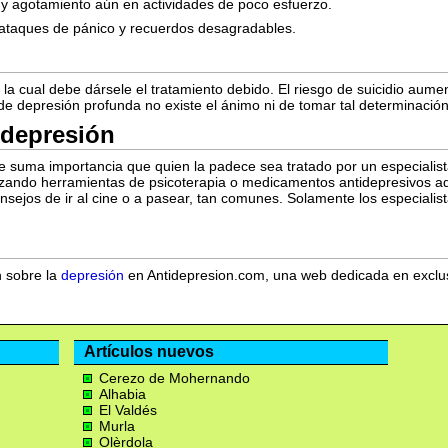
y agotamiento aún en actividades de poco esfuerzo.
ataques de pánico y recuerdos desagradables.
la cual debe dársele el tratamiento debido. El riesgo de suicidio aume
de depresión profunda no existe el ánimo ni de tomar tal determinación
 depresión
de suma importancia que quien la padece sea tratado por un especialist
tilizando herramientas de psicoterapia o medicamentos antidepresivos 
ejos de ir al cine o a pasear, tan comunes. Solamente los especialist
n sobre la
depresión
en Antidepresion.com, una web dedicada en exclusi
Artículos nuevos
Cerezo de Mohernando
Alhabia
El Valdés
Murla
Olèrdola