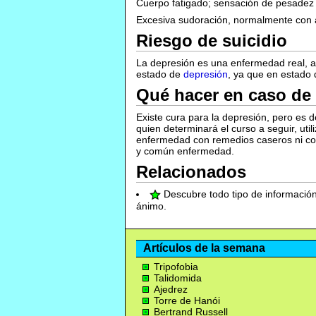
Cuerpo fatigado; sensación de pesadez 
Excesiva sudoración, normalmente con 
Riesgo de suicidio
La depresión es una enfermedad real, a 
estado de
depresión
, ya que en estado 
Qué hacer en caso de
Existe cura para la depresión, pero es 
quien determinará el curso a seguir, u
enfermedad con remedios caseros ni cons
y común enfermedad.
Relacionados
Descubre todo tipo de informació
ánimo.
Artículos de la semana
Tripofobia
Talidomida
Ajedrez
Torre de Hanói
Bertrand Russell