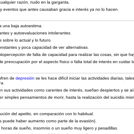
cualquier razón, nudo en la garganta.
 y eventos que antes causaban gracia e interés ya no lo hacen.
a una baja autoestima.
antes y autoevaluaciones intolerantes.
obre lo actual y lo futuro.
onstantes y poca capacidad de ver alternativas.
percepción de falta de capacidad para realizar las cosas, sin que hay
 preocupación por el aspecto físico o falta total de interés en cuidar l
ufren de
depresión
se les hace difícil iniciar las actividades diarias, t
ra.
en sus actividades como carentes de interés, sueñan despiertos y se aí
er simples pensamientos de morir, hasta la realización del suicidio mis
ción del apetito, en comparación con lo habitual.
sos puede haber aumento como parte de la evasión).
 horas de sueño, insomnio o un sueño muy ligero y pesadillas.