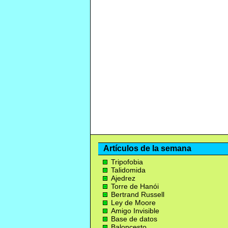
Artículos de la semana
Tripofobia
Talidomida
Ajedrez
Torre de Hanói
Bertrand Russell
Ley de Moore
Amigo Invisible
Base de datos
Baloncesto