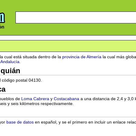
a cual está situada dentro de la
provincia de Almería
la cual más global
Andalucía
.
lquián
l código postal 04130.
ca
 pueblos de
Loma Cabrera
y
Costacabana
a una distancia de 2,4 y 3,0 
seis y seis kilómetros respectivamente.
ayor
base de datos
en español, y se el primero en incluir un enlace rela