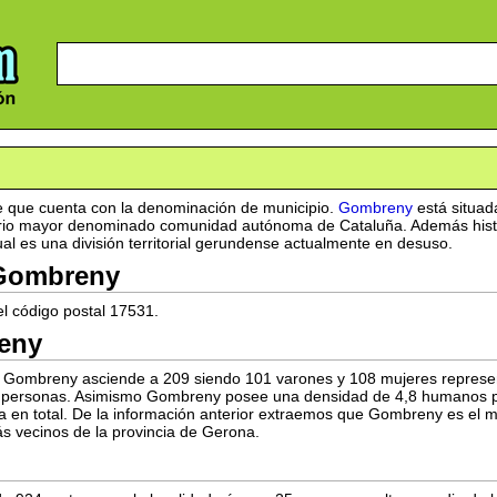
 que cuenta con la denominación de municipio.
Gombreny
está situad
itorio mayor denominado comunidad autónoma de Cataluña. Además his
al es una división territorial gerundense actualmente en desuso.
 Gombreny
l código postal 17531.
eny
n Gombreny asciende a 209 siendo 101 varones y 108 mujeres represe
 personas. Asimismo Gombreny posee una densidad de 4,8 humanos por
cia en total. De la información anterior extraemos que Gombreny es e
s vecinos de la provincia de Gerona.