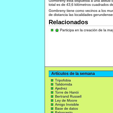
Gombreny está dispuesta a una altitud d
total es de 43,6 kilómetros cuadrados d
Gombreny tiene como vecinos a los mu
de distancia las localidades gerundens
Relacionados
Participa en la creación de la m
Artículos de la semana
Tripofobia
Talidomida
Ajedrez
Torre de Hanói
Bertrand Russell
Ley de Moore
Amigo Invisible
Base de datos
Baloncesto