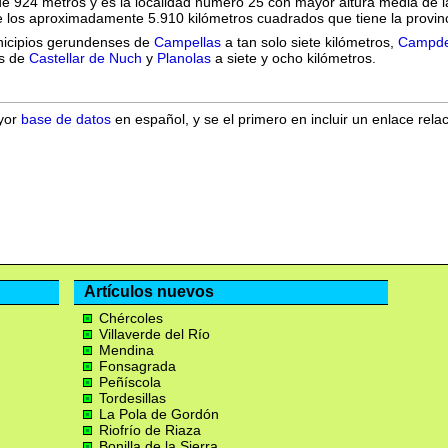
e 924 metros y es la localidad número 25 con mayor altura media de l
e los aproximadamente 5.910 kilómetros cuadrados que tiene la provinc
nicipios gerundenses de
Campellas
a tan solo siete kilómetros,
Campde
es de
Castellar de Nuch
y
Planolas
a siete y ocho kilómetros.
ayor
base de datos
en español, y se el primero en incluir un enlace rela
Artículos nuevos
Chércoles
Villaverde del Río
Mendina
Fonsagrada
Peñíscola
Tordesillas
La Pola de Gordón
Riofrío de Riaza
Bonilla de la Sierra