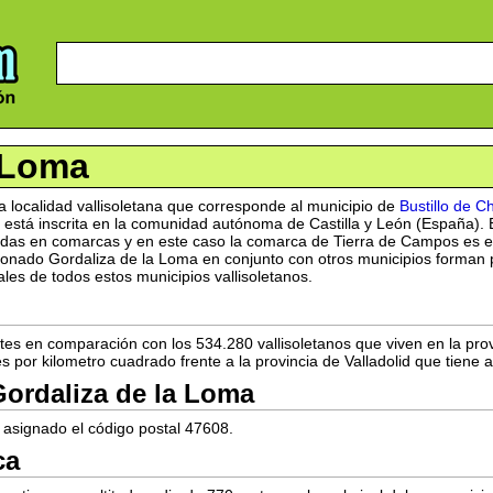
 Loma
 localidad vallisoletana que corresponde al municipio de
Bustillo de C
 está inscrita en la comunidad autónoma de Castilla y León (España).
ididas en comarcas y en este caso la comarca de Tierra de Campos es en
nado Gordaliza de la Loma en conjunto con otros municipios forman part
les de todos estos municipios vallisoletanos.
es en comparación con los 534.280 vallisoletanos que viven en la pro
s por kilometro cuadrado frente a la provincia de Valladolid que tiene 
Gordaliza de la Loma
 asignado el código postal 47608.
ca