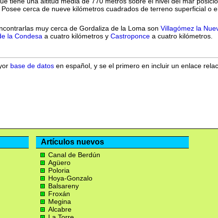
ue tiene una altitud media de 770 metros sobre el nivel del mar posici
Posee cerca de nueve kilómetros cuadrados de terreno superficial o e
ncontrarlas muy cerca de Gordaliza de la Loma son
Villagómez la Nue
de la Condesa
a cuatro kilómetros y
Castroponce
a cuatro kilómetros.
ayor
base de datos
en español, y se el primero en incluir un enlace rela
Artículos nuevos
Canal de Berdún
Agüero
Poloria
Hoya-Gonzalo
Balsareny
Froxán
Megina
Alcabre
La Torre