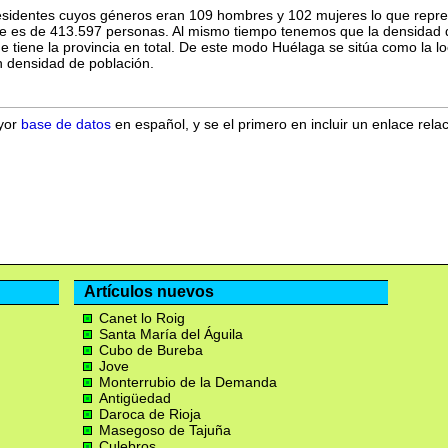
esidentes cuyos géneros eran 109 hombres y 102 mujeres lo que rep
ue es de 413.597 personas. Al mismo tiempo tenemos que la densidad
ue tiene la provincia en total. De este modo Huélaga se sitúa como la
 densidad de población.
ayor
base de datos
en español, y se el primero en incluir un enlace rela
Artículos nuevos
Canet lo Roig
Santa María del Águila
Cubo de Bureba
Jove
Monterrubio de la Demanda
Antigüedad
Daroca de Rioja
Masegoso de Tajuña
Culebros