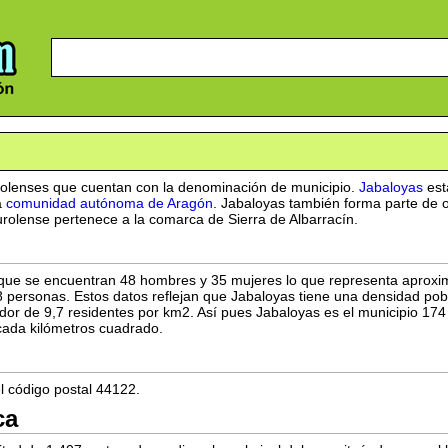
urolenses que cuentan con la denominación de municipio.
Jabaloyas
est
a
comunidad autónoma de Aragón
. Jabaloyas también forma parte de o
urolense pertenece a la comarca de Sierra de Albarracín.
s que se encuentran 48 hombres y 35 mujeres lo que representa apro
8 personas. Estos datos reflejan que Jabaloyas tiene una densidad pob
dedor de 9,7 residentes por km2. Así pues Jabaloyas es el municipio 17
cada kilómetros cuadrado.
l código postal 44122.
ca