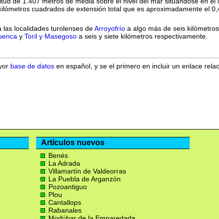
itud de 1.407 metros de media sobre el nivel del mar situándose en el 
 kilómetros cuadrados de extensión total que es aproximadamente el 0,
 las localidades turolenses de
Arroyofrío
a algo más de seis kilómetros,
uenca
y
Toril y Masegoso
a seis y siete kilómetros respectivamente.
ayor
base de datos
en español, y se el primero en incluir un enlace rela
Artículos nuevos
Benés
La Adrada
Villamartín de Valdeorras
La Puebla de Arganzón
Pozoantiguo
Plou
Cantallops
Rabanales
Modúbar de la Emparedada