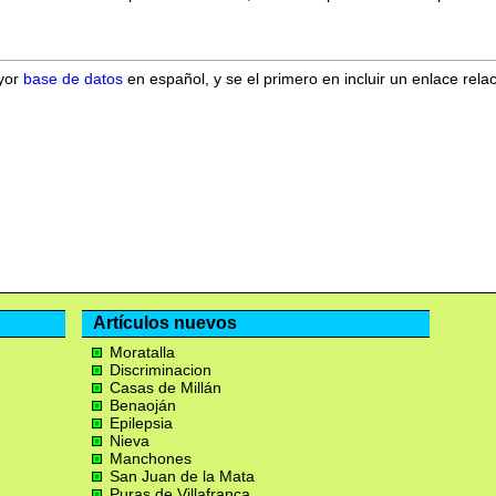
ayor
base de datos
en español, y se el primero en incluir un enlace rela
Artículos nuevos
Moratalla
Discriminacion
Casas de Millán
Benaoján
Epilepsia
Nieva
Manchones
San Juan de la Mata
Puras de Villafranca