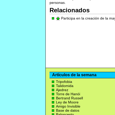
personas.
Relacionados
Participa en la creación de la m
Artículos de la semana
Tripofobia
Talidomida
Ajedrez
Torre de Hanói
Bertrand Russell
Ley de Moore
Amigo Invisible
Base de datos
Baloncesto