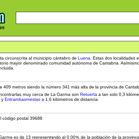
a circunscrita al municipio cántabro de
Luena
. Estas dos localidades e
ritorio mayor denominado comunidad autónoma de Cantabria. Asimismo el
ncluida.
e 409 metros siendo la número 341 más alta de la provincia de Cantab
encontrarlas muy cerca de La Garma son
Retuerta
a tan solo 0,3 kilóme
s y
Entrambasmestas
a 1,6 kilómetros de distancia.
l código postal 39688.
Garma es de 13 representando al 0,00
de la población de la provinc