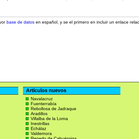
ayor
base de datos
en español, y se el primero en incluir un enlace rela
Artículos nuevos
Navalacruz
Fuenterrabía
Rebollosa de Jadraque
Aradillos
Villalba de la Loma
Inestrillas
Echálaz
Valdemora
Renedo de Cabuérniga