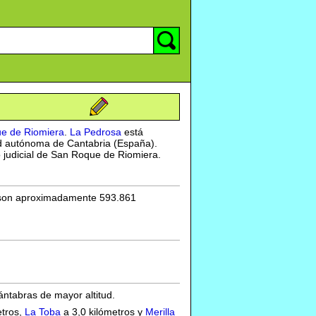
e de Riomiera
.
La Pedrosa
está
ad autónoma de Cantabria (España).
o judicial de San Roque de Riomiera.
e son aproximadamente 593.861
ántabras de mayor altitud.
etros,
La Toba
a 3,0 kilómetros y
Merilla