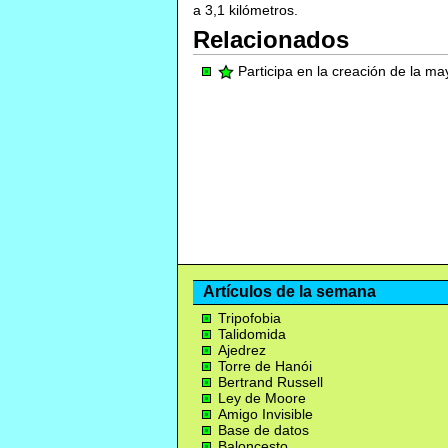
a 3,1 kilómetros.
Relacionados
Participa en la creación de la m
Artículos de la semana
Tripofobia
Talidomida
Ajedrez
Torre de Hanói
Bertrand Russell
Ley de Moore
Amigo Invisible
Base de datos
Baloncesto