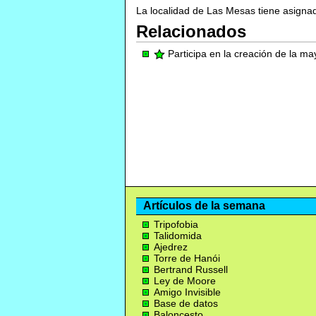
La localidad de Las Mesas tiene asigna
Relacionados
Participa en la creación de la m
Artículos de la semana
Tripofobia
Talidomida
Ajedrez
Torre de Hanói
Bertrand Russell
Ley de Moore
Amigo Invisible
Base de datos
Baloncesto