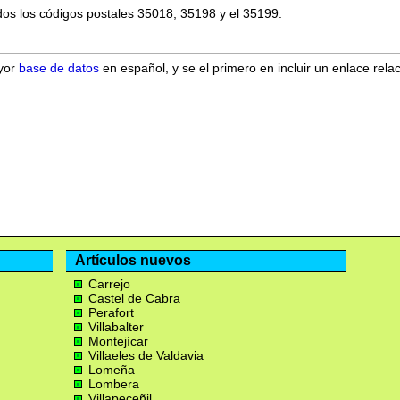
dos los códigos postales 35018, 35198 y el 35199.
ayor
base de datos
en español, y se el primero en incluir un enlace rela
Artículos nuevos
Carrejo
Castel de Cabra
Perafort
Villabalter
Montejícar
Villaeles de Valdavia
Lomeña
Lombera
Villapeceñil