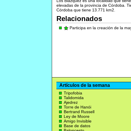
Los Blázquez es una localidad que tiene 
elevadas de la provincia de Córdoba. T
Córdoba que tiene 13.771 km2.
Relacionados
Participa en la creación de la m
Artículos de la semana
Tripofobia
Talidomida
Ajedrez
Torre de Hanói
Bertrand Russell
Ley de Moore
Amigo Invisible
Base de datos
Baloncesto