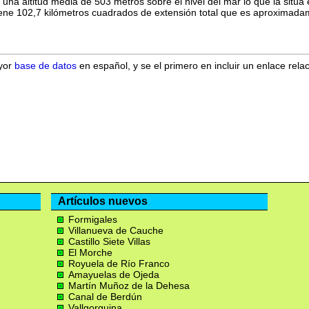
una altitud media de 503 metros sobre el nivel del mar lo que la sitúa 
iene 102,7 kilómetros cuadrados de extensión total que es aproximada
ayor
base de datos
en español, y se el primero en incluir un enlace rela
Artículos nuevos
Formigales
Villanueva de Cauche
Castillo Siete Villas
El Morche
Royuela de Río Franco
Amayuelas de Ojeda
Martín Muñoz de la Dehesa
Canal de Berdún
Vallgorguina