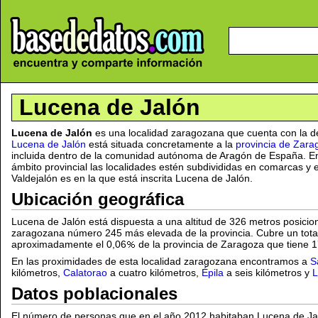
Lucena de Jalón
Lucena de Jalón
es una localidad zaragozana que cuenta con la d
Lucena de Jalón
está situada concretamente a la
provincia de Zara
incluida dentro de la comunidad autónoma de Aragón de España. E
ámbito provincial las localidades estén subdivididas en comarcas y
Valdejalón es en la que está inscrita Lucena de Jalón.
Ubicación geográfica
Lucena de Jalón está dispuesta a una altitud de 326 metros posici
zaragozana número 245 más elevada de la provincia. Cubre un total
aproximadamente el 0,06
de la provincia de Zaragoza que tiene 
En las proximidades de esta localidad zaragozana encontramos a
S
kilómetros,
Calatorao
a cuatro kilómetros,
Épila
a seis kilómetros y
L
Datos poblacionales
El número de personas que en el año 2012 habitaban Lucena de Ja