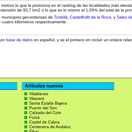
 metros lo que la posiciona en el ranking de las localidades más eleva
 extensión de 93,7 km2 o lo que es lo mismo el 1,59
del total de la p
os municipios gerundenses de
Tortellá
,
Castellfullit de la Roca
, y
Sales de
e cuatro kilómetros respectivamente.
ayor
base de datos
en español, y se el primero en incluir un enlace rela
Artículos nuevos
Vilablareix
Vilanant
Santa Eulalia Bajera
Puerto del Son
Calzada del Coto
Foixá
Castel de Cabra
Centenera de Andaluz
Éibar