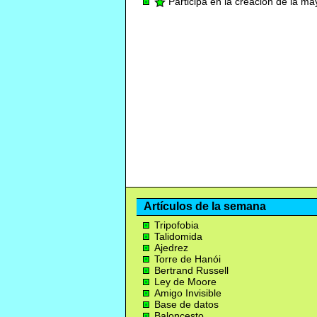
Participa en la creación de la m
Artículos de la semana
Tripofobia
Talidomida
Ajedrez
Torre de Hanói
Bertrand Russell
Ley de Moore
Amigo Invisible
Base de datos
Baloncesto