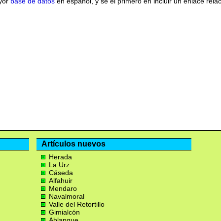
ayor
base de datos
en español, y se el primero en incluir un enlace rela
Artículos nuevos
Herada
La Urz
Cáseda
Alfahuir
Mendaro
Navalmoral
Valle del Retortillo
Gimialcón
Ablanque