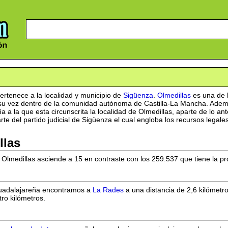
rtenece a la localidad y municipio de
Sigüenza
.
Olmedillas
es una de l
 su vez dentro de la comunidad autónoma de Castilla-La Mancha. Adem
 a la que esta circunscrita la localidad de Olmedillas, aparte de lo 
te del partido judicial de Sigüenza el cual engloba los recursos legale
llas
Olmedillas asciende a 15 en contraste con los 259.537 que tiene la pro
 guadalajareña encontramos a
La Rades
a una distancia de 2,6 kilómetr
ro kilómetros.