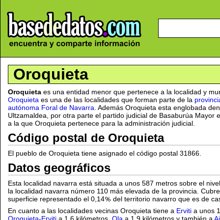
Oroquieta
Oroquieta
es una entidad menor que pertenece a la localidad y mu
Oroquieta
es una de las localidades que forman parte de la
provinc
autónoma Foral de Navarra
. Además Oroquieta esta englobada dent
Ultzamaldea, por otra parte el partido judicial de Basaburúa Mayor 
a la que Oroquieta pertenece para la administración judicial.
Código postal de Oroquieta
El pueblo de Oroquieta tiene asignado el código postal 31866.
Datos geográficos
Esta localidad navarra está situada a unos 587 metros sobre el niv
la localidad navarra número 110 más elevada de la provincia. Cubre
superficie representado el 0,14
del territorio navarro que es de c
En cuanto a las localidades vecinas Oroquieta tiene a
Erviti
a unos 1,
Oroquieta-Erviti
a 1,6 kilómetros,
Ola
a 1,9 kilómetros y también a
A