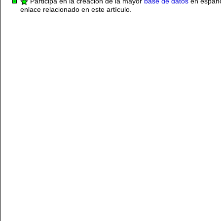
Participa en la creación de la mayor
base de datos
en español
enlace relacionado en este artículo.