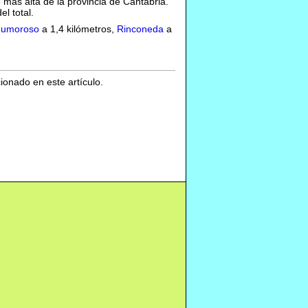
 más alta de la provincia de Cantabria.
el total.
umoroso
a 1,4 kilómetros,
Rinconeda
a
cionado en este artículo.