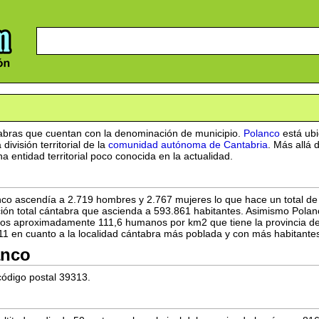
tabras que cuentan con la denominación de municipio.
Polanco
está ub
división territorial de la
comunidad autónoma de Cantabria
. Más allá 
 entidad territorial poco conocida en la actualidad.
nco ascendía a 2.719 hombres y 2.767 mujeres lo que hace un total de 
ción total cántabra que ascienda a 593.861 habitantes. Asimismo Pola
s aproximadamente 111,6 humanos por km2 que tiene la provincia de 
 11 en cuanto a la localidad cántabra más poblada y con más habitant
anco
código postal 39313.