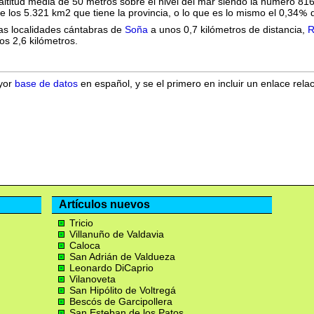
altitud media de 50 metros sobre el nivel del mar siendo la número 816
 los 5.321 km2 que tiene la provincia, o lo que es lo mismo el 0,34
d
las localidades cántabras de
Soña
a unos 0,7 kilómetros de distancia,
R
s 2,6 kilómetros.
ayor
base de datos
en español, y se el primero en incluir un enlace rela
Artículos nuevos
Tricio
Villanuño de Valdavia
Caloca
San Adrián de Valdueza
Leonardo DiCaprio
Vilanoveta
San Hipólito de Voltregá
Bescós de Garcipollera
San Esteban de los Patos