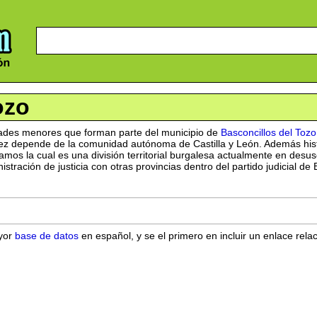
ozo
dades menores que forman parte del municipio de
Basconcillos del Tozo
 vez depende de la comunidad autónoma de Castilla y León. Además his
mos la cual es una división territorial burgalesa actualmente en desu
tración de justicia con otras provincias dentro del partido judicial de 
ayor
base de datos
en español, y se el primero en incluir un enlace rela