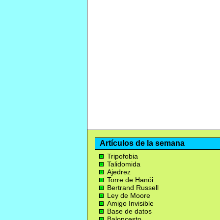
Artículos de la semana
Tripofobia
Talidomida
Ajedrez
Torre de Hanói
Bertrand Russell
Ley de Moore
Amigo Invisible
Base de datos
Baloncesto