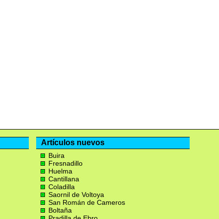
Artículos nuevos
Buira
Fresnadillo
Huelma
Cantillana
Coladilla
Saornil de Voltoya
San Román de Cameros
Boltaña
Pradilla de Ebro