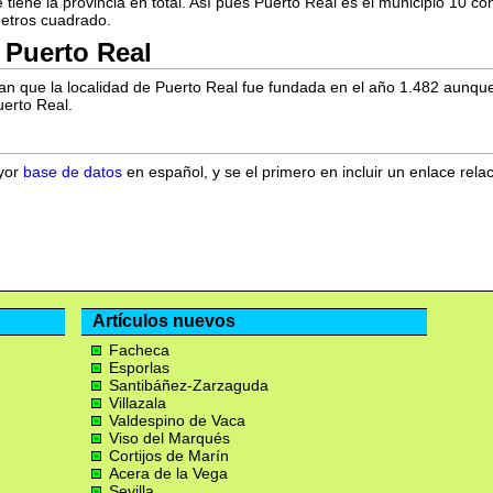
tiene la provincia en total. Así pues Puerto Real es el municipio 10 co
metros cuadrado.
 Puerto Real
can que la localidad de Puerto Real fue fundada en el año 1.482 aun
uerto Real.
ayor
base de datos
en español, y se el primero en incluir un enlace rela
Artículos nuevos
Facheca
Esporlas
Santibáñez-Zarzaguda
Villazala
Valdespino de Vaca
Viso del Marqués
Cortijos de Marín
Acera de la Vega
Sevilla