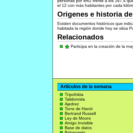
personas por km2 frente a los 167,4 que 
el 12 con más habitantes por cada kiló
Origenes e historia de
Existen documentos históricos que indi
habitada la región donde hoy se sitúa P
Relacionados
Participa en la creación de la m
Artículos de la semana
Tripofobia
Talidomida
Ajedrez
Torre de Hanói
Bertrand Russell
Ley de Moore
Amigo Invisible
Base de datos
Baloncesto