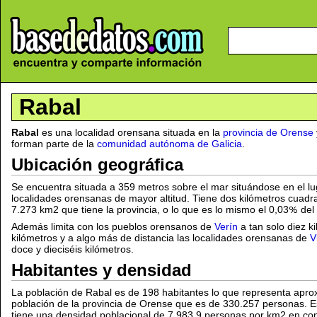
Rabal
Rabal
es una localidad orensana situada en la
provincia de Orense
forman parte de la
comunidad autónoma de Galicia
.
Ubicación geográfica
Se encuentra situada a 359 metros sobre el mar situándose en el l
localidades orensanas de mayor altitud. Tiene dos kilómetros cuadra
7.273 km2 que tiene la provincia, o lo que es lo mismo el 0,03
del 
Además limita con los pueblos orensanos de
Verín
a tan solo diez k
kilómetros y a algo más de distancia las localidades orensanas de
V
doce y dieciséis kilómetros.
Habitantes y densidad
La población de Rabal es de 198 habitantes lo que representa apr
población de la provincia de Orense que es de 330.257 personas. E
tiene una densidad poblacional de 7.983,9 personas por km2 en com