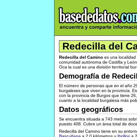
Redecilla del C
Redecilla del Camino
es una localidad 
comunidad autónoma de Castilla y León 
Oca la cual es una división territorial 
Demografía de Redeci
El número de personas que en el año 2
burgaleses que viven en la provincia. 
con la provincia de Burgos que tiene 26
cuanto a la localidad burgalesa más po
Datos geográficos
Se encuentra situada a 743 metros sobre
puesto 408. Cubre un área total de doc
Redecilla del Camino tiene en su entorn
Bascuñana
a 2,0 kilómetros y
Ibrillos
a 2