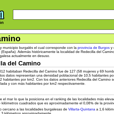
amino
y municipio burgalés el cual corresponde con la
provincia de Burgos
y 
(España). Además históricamente la localidad de Redecilla del Cami
burgalesa actualmente en desuso.
lla del Camino
012 habitaban Redecilla del Camino fue de 127 (58 mujeres y 69 homb
Estos datos representan una densidad poblacional de 10,5 habitantes p
,2 habitantes por km2. Con los datos anteriores Redecilla del Camino s
blada y con más habitantes por km2 respectivamente.
 el mar lo que la posiciona en el ranking de las localidades más eleva
e kilómetros cuadrados que es aproximadamente el 0,08
de la provin
o cercano a las localidades burgalesas de
Villarta-Quintana
a 1,6 kilóm
,3 kilómetros aproximadamente.