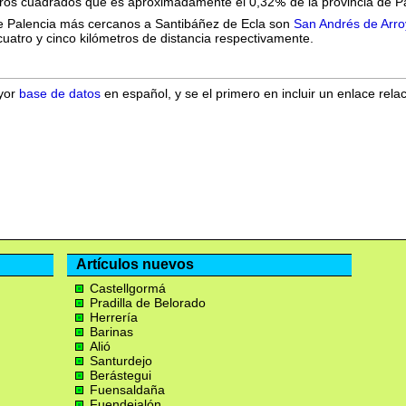
metros cuadrados que es aproximadamente el 0,32
de la provincia de P
 de Palencia más cercanos a Santibáñez de Ecla son
San Andrés de Arr
cuatro y cinco kilómetros de distancia respectivamente.
ayor
base de datos
en español, y se el primero en incluir un enlace rela
Artículos nuevos
Castellgormá
Pradilla de Belorado
Herrería
Barinas
Alió
Santurdejo
Berástegui
Fuensaldaña
Fuendejalón