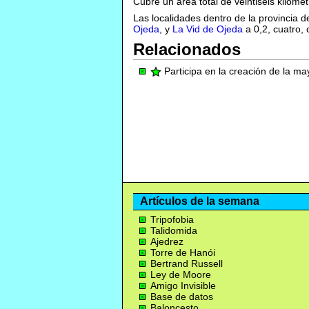
Cubre un área total de veintiséis kiló
Las localidades dentro de la provincia
Ojeda
, y
La Vid de Ojeda
a 0,2, cuatro, 
Relacionados
Participa en la creación de la m
Artículos de la semana
Tripofobia
Talidomida
Ajedrez
Torre de Hanói
Bertrand Russell
Ley de Moore
Amigo Invisible
Base de datos
Baloncesto