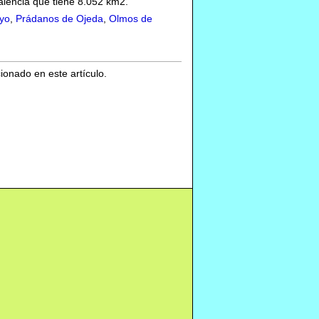
alencia que tiene 8.052 km2.
oyo
,
Prádanos de Ojeda
,
Olmos de
cionado en este artículo.