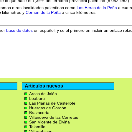
ie lo que hace el 1,39
del territorio provincial palentino (8.052 km2).
ramos otras localidades palentinas como
Las Heras de la Peña
a cuatr
o kilómetros y
Cornón de la Peña
a cinco kilómetros.
ayor
base de datos
en español, y se el primero en incluir un enlace rela
Artículos nuevos
Arcos de Jalón
Leaburu
Las Planas de Castellote
Huergas de Gordón
Brazacorta
Villanueva de las Carretas
San Vicente de Elviña
Talamillo
Villarrabines