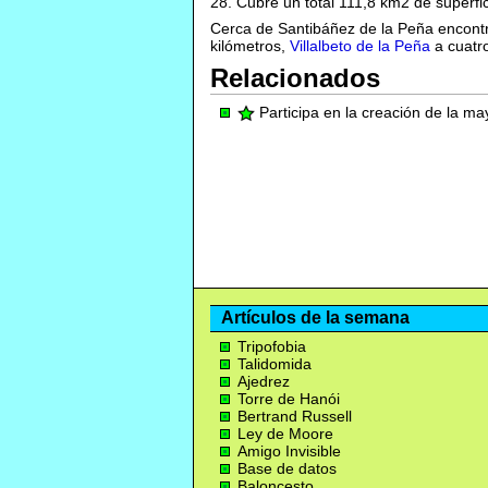
28. Cubre un total 111,8 km2 de superfic
Cerca de Santibáñez de la Peña encont
kilómetros,
Villalbeto de la Peña
a cuatr
Relacionados
Participa en la creación de la m
Artículos de la semana
Tripofobia
Talidomida
Ajedrez
Torre de Hanói
Bertrand Russell
Ley de Moore
Amigo Invisible
Base de datos
Baloncesto