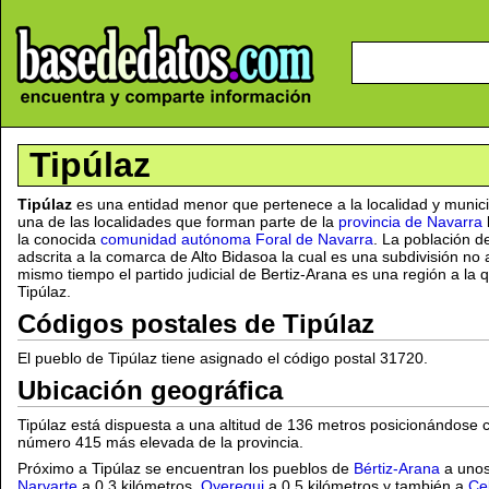
Tipúlaz
Tipúlaz
es una entidad menor que pertenece a la localidad y munic
una de las localidades que forman parte de la
provincia de Navarra
la conocida
comunidad autónoma Foral de Navarra
. La población de
adscrita a la comarca de Alto Bidasoa la cual es una subdivisión no a
mismo tiempo el partido judicial de Bertiz-Arana es una región a la 
Tipúlaz.
Códigos postales de Tipúlaz
El pueblo de Tipúlaz tiene asignado el código postal 31720.
Ubicación geográfica
Tipúlaz está dispuesta a una altitud de 136 metros posicionándose 
número 415 más elevada de la provincia.
Próximo a Tipúlaz se encuentran los pueblos de
Bértiz-Arana
a unos 
Narvarte
a 0,3 kilómetros,
Oyeregui
a 0,5 kilómetros y también a
Ce