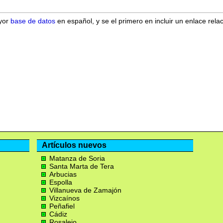
ayor
base de datos
en español, y se el primero en incluir un enlace rela
Artículos nuevos
Matanza de Soria
Santa Marta de Tera
Arbucias
Espolla
Villanueva de Zamajón
Vizcaínos
Peñafiel
Cádiz
Rosalejo