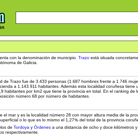
enta con la denominación de municipio.
Trazo
está situada concretame
utónoma de Galicia.
dad de Trazo fue de 3.433 personas (1.687 hombres frente a 1.746 muj
scienda a 1.143.911 habitantes. Además esta localidad coruñesa tiene
,9 habitantes por km2 que tiene la provincia en total. En el ranking d
a posición número 68 por número de habitantes.
e el mar y es la localidad número 28 con mayor altura media de la pr
perficial o lo que es lo mismo el 1,27
del total de la provincia cor
blos de
Tordoya
y
Órdenes
a una distancia de ocho y doce kilómetros 
ros respectivamente.