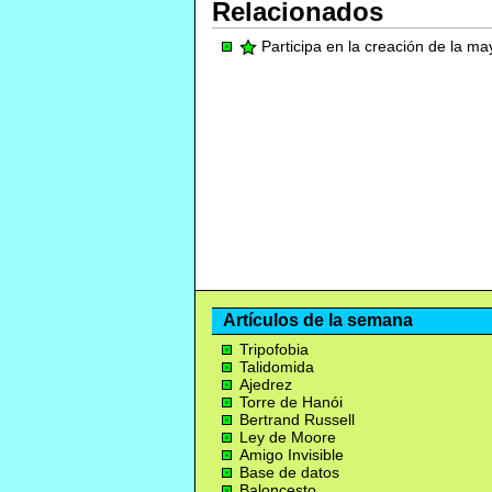
Relacionados
Participa en la creación de la m
Artículos de la semana
Tripofobia
Talidomida
Ajedrez
Torre de Hanói
Bertrand Russell
Ley de Moore
Amigo Invisible
Base de datos
Baloncesto