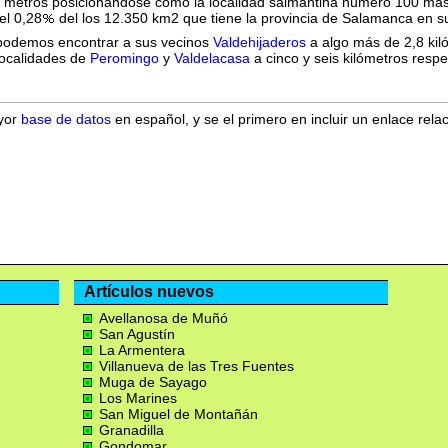
6 metros posicionándose como la localidad salmantina número 100 más e
el 0,28
del los 12.350 km2 que tiene la provincia de Salamanca en s
 podemos encontrar a sus vecinos
Valdehijaderos
a algo más de 2,8 kiló
 localidades de
Peromingo
y
Valdelacasa
a cinco y seis kilómetros resp
ayor
base de datos
en español, y se el primero en incluir un enlace rela
Artículos nuevos
Avellanosa de Muñó
San Agustín
La Armentera
Villanueva de las Tres Fuentes
Muga de Sayago
Los Marines
San Miguel de Montañán
Granadilla
Gondomar