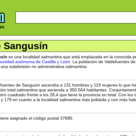
e Sangusín
usín
es una localidad salmantina que está emplazada en la conocida p
unidad autónoma de Castilla y León
. La población de Valdefuentes de
 una subdivisión no administrativa salmantina.
efuentes de Sangusín ascendía a 131 hombres y 119 mujeres lo que hac
ción total salmantina que ascienda a 350.564 habitantes. Conjuntame
tro cuadrado frente a los 28,4 que tiene la provincia en total. Con los
3 y 179 en cuanto a la localidad salmantina más poblada y con más ha
tiene asignado el código postal 37680.