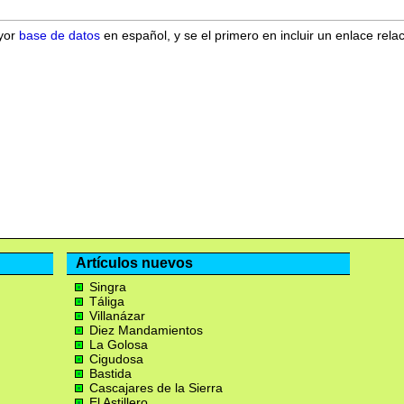
ayor
base de datos
en español, y se el primero en incluir un enlace rela
Artículos nuevos
Singra
Táliga
Villanázar
Diez Mandamientos
La Golosa
Cigudosa
Bastida
Cascajares de la Sierra
El Astillero