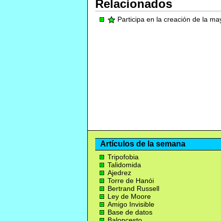
Relacionados
Participa en la creación de la m
Artículos de la semana
Tripofobia
Talidomida
Ajedrez
Torre de Hanói
Bertrand Russell
Ley de Moore
Amigo Invisible
Base de datos
Baloncesto