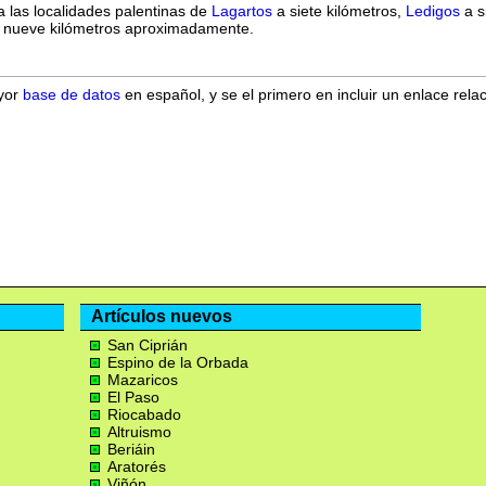
a las localidades palentinas de
Lagartos
a siete kilómetros,
Ledigos
a s
 nueve kilómetros aproximadamente.
ayor
base de datos
en español, y se el primero en incluir un enlace rela
Artículos nuevos
San Ciprián
Espino de la Orbada
Mazaricos
El Paso
Riocabado
Altruismo
Beriáin
Aratorés
Viñón