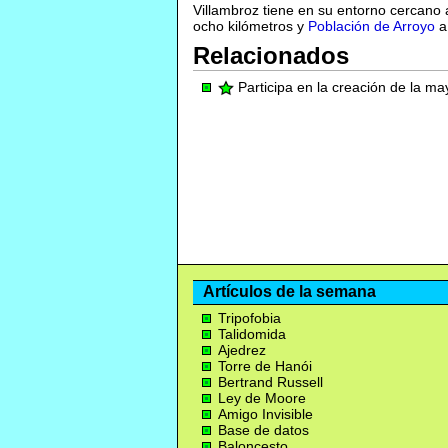
Villambroz tiene en su entorno cercano 
ocho kilómetros y
Población de Arroyo
a
Relacionados
Participa en la creación de la m
Artículos de la semana
Tripofobia
Talidomida
Ajedrez
Torre de Hanói
Bertrand Russell
Ley de Moore
Amigo Invisible
Base de datos
Baloncesto