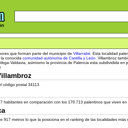
ores que forman parte del municipio de
Villarrabé
. Esta localidad pale
e la conocida
comunidad autónoma de Castilla y León
. Villambroz tamb
ga-Valdavia, asimismo la provincia de Palencia esta subdividida en par
é.
Villambroz
el código postal 34113.
7 habitantes en comparación con los 170.713 palentinos que viven en l
ca
de 917 metros lo que la posiciona en el ranking de las localidades más