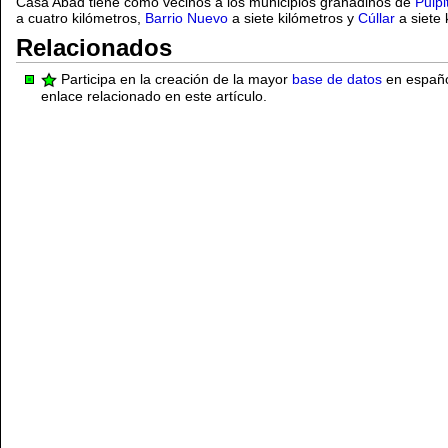
Casa Abad tiene como vecinos a los municipios granadinos de
Pulpi
a cuatro kilómetros,
Barrio Nuevo
a siete kilómetros y
Cúllar
a siete
Relacionados
Participa en la creación de la mayor
base de datos
en español
enlace relacionado en este artículo.