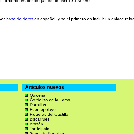
l territorio onubense que es de casi 10.128 km2.
ayor
base de datos
en español, y se el primero en incluir un enlace rela
Artículos nuevos
Quicena
Gordaliza de la Loma
Dornillas
Fuentepelayo
Piqueras del Castillo
Biscarrués
Arasán
Tordelpalo
Senet de Barrabés