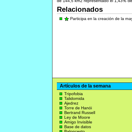
de 144,5 km2 representado el 1,43
de
Relacionados
Participa en la creación de la m
Artículos de la semana
Tripofobia
Talidomida
Ajedrez
Torre de Hanói
Bertrand Russell
Ley de Moore
Amigo Invisible
Base de datos
Baloncesto