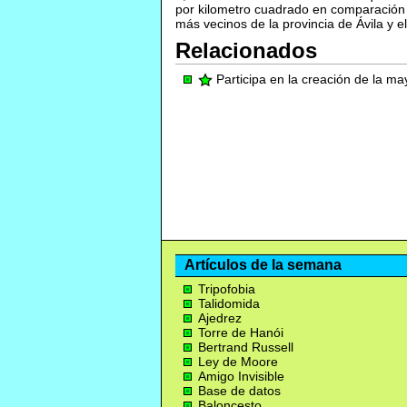
por kilometro cuadrado en comparación c
más vecinos de la provincia de Ávila y 
Relacionados
Participa en la creación de la m
Artículos de la semana
Tripofobia
Talidomida
Ajedrez
Torre de Hanói
Bertrand Russell
Ley de Moore
Amigo Invisible
Base de datos
Baloncesto