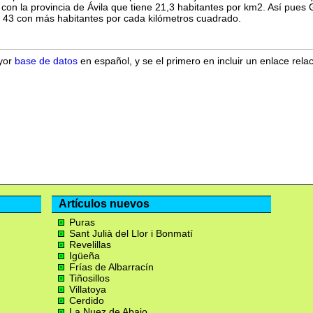
on la provincia de Ávila que tiene 21,3 habitantes por km2. Así pues 
el 43 con más habitantes por cada kilómetros cuadrado.
ayor
base de datos
en español, y se el primero en incluir un enlace rela
Artículos nuevos
Puras
Sant Julià del Llor i Bonmatí
Revelillas
Igüeña
Frías de Albarracín
Tiñosillos
Villatoya
Cerdido
La Nuez de Abajo