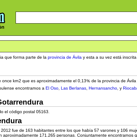
a que forma parte de la
provincia de Ávila
y esta a su vez está inscrit
n de once km2 que es aproximadamente el 0,13
de la provincia de Ávil
 abulense encontramos a
El Oso
,
Las Berlanas
,
Hernansancho
, y
Riocab
Gotarrendura
o el código postal 05163.
endura
2012 fue de 163 habitantes entre los que había 57 varones y 106 muje
son aproximadamente 171.265 personas. Conjuntamente encontramos qu