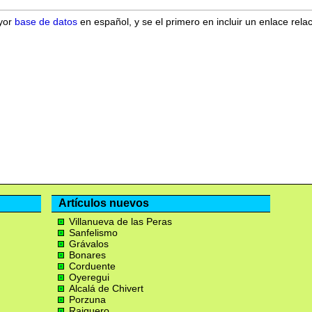
ayor
base de datos
en español, y se el primero en incluir un enlace rela
Artículos nuevos
Villanueva de las Peras
Sanfelismo
Grávalos
Bonares
Corduente
Oyeregui
Alcalá de Chivert
Porzuna
Raiguero