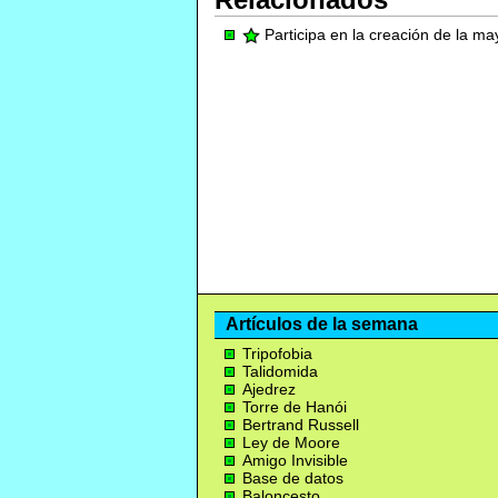
Participa en la creación de la m
Artículos de la semana
Tripofobia
Talidomida
Ajedrez
Torre de Hanói
Bertrand Russell
Ley de Moore
Amigo Invisible
Base de datos
Baloncesto