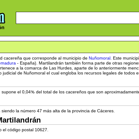
ad cacereña que corresponde al municipio de
Nuñomoral
. Este municip
emadura
- España). Martilandrán también forma parte de otras regione
ertenece a la comarca de Las Hurdes, aparte de lo anteriormente menc
o judicial de Nuñomoral el cual engloba los recursos legales de todos 
e supone el 0,04
del total de los cacereños que son aproximadament
s siendo la número 47 más alta de la provincia de Cáceres.
artilandrán
o el código postal 10627.