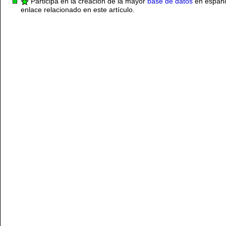
Participa en la creación de la mayor
base de datos
en español
enlace relacionado en este artículo.