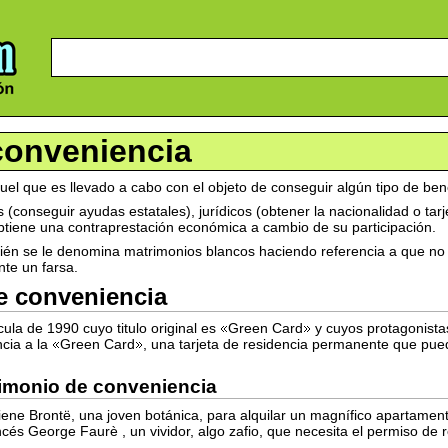
conveniencia
el que es llevado a cabo con el objeto de conseguir algún tipo de be
conseguir ayudas estatales), jurídicos (obtener la nacionalidad o tarje
btiene una contraprestación económica a cambio de su participación.
ién se le denomina matrimonios blancos haciendo referencia a que no 
nte un farsa.
e conveniencia
ula de 1990 cuyo titulo original es
Green Card
y cuyos protagonista
ncia a la
Green Card
, una tarjeta de residencia permanente que pue
rimonio de conveniencia
 tiene Brontë, una joven botánica, para alquilar un magnífico apartamen
cés George Faurè , un vividor, algo zafio, que necesita el permiso de 