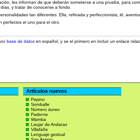
ración, les informan de que deberán someterse a una prueba, para com
días, y tratar de conocerse a fondo.
sonalidades tan diferentes: Ella, refinada y perfeccionista; él, avent
 perfectos el uno para el otro.
ayor
base de datos
en español, y se el primero en incluir un enlace rela
Artículos nuevos
Pepino
Somballe
Número áureo
Paderne
Wamba
Laujar de Andarax
Villafañe
Lenguaje gestual
San Asenjo