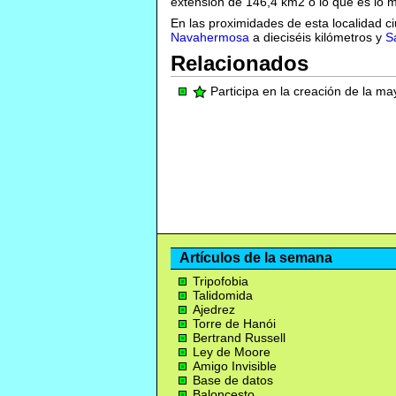
extensión de 146,4 km2 o lo que es lo 
En las proximidades de esta localidad 
Navahermosa
a dieciséis kilómetros y
S
Relacionados
Participa en la creación de la m
Artículos de la semana
Tripofobia
Talidomida
Ajedrez
Torre de Hanói
Bertrand Russell
Ley de Moore
Amigo Invisible
Base de datos
Baloncesto