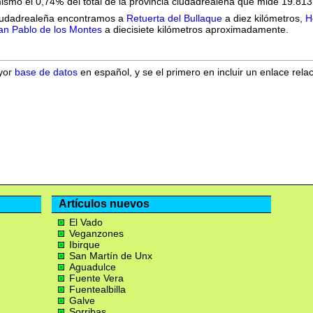
mismo el 0,74
del total de la provincia ciudadrealeña que mide 19.81
ciudadrealeña encontramos a
Retuerta del Bullaque
a diez kilómetros,
H
an Pablo de los Montes
a diecisiete kilómetros aproximadamente.
ayor
base de datos
en español, y se el primero en incluir un enlace rela
Artículos nuevos
El Vado
Veganzones
Ibirque
San Martín de Unx
Aguadulce
Fuente Vera
Fuentealbilla
Galve
Sorribas