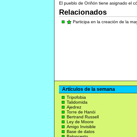
El pueblo de Oriñón tiene asignado el c
Relacionados
Participa en la creación de la m
Artículos de la semana
Tripofobia
Talidomida
Ajedrez
Torre de Hanói
Bertrand Russell
Ley de Moore
Amigo Invisible
Base de datos
Baloncesto