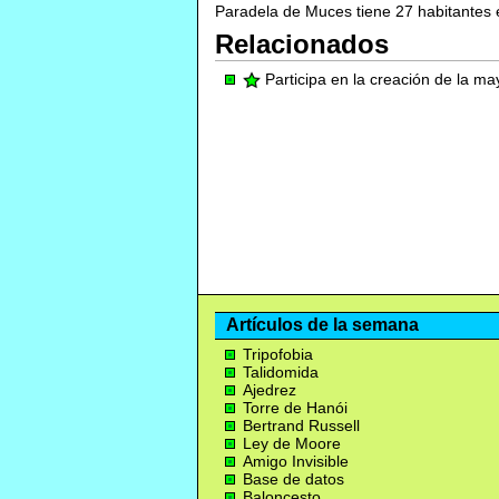
Paradela de Muces tiene 27 habitantes e
Relacionados
Participa en la creación de la m
Artículos de la semana
Tripofobia
Talidomida
Ajedrez
Torre de Hanói
Bertrand Russell
Ley de Moore
Amigo Invisible
Base de datos
Baloncesto