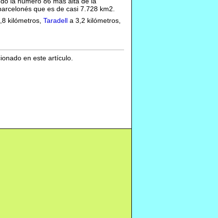
ndo la número 86 más alta de la
o barcelonés que es de casi 7.728 km2.
,8 kilómetros,
Taradell
a 3,2 kilómetros,
cionado en este artículo.