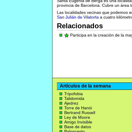
Santa Eugenia de Berga es una localidad
provincia de Barcelona. Cubre un área t
Las localidades vecinas que podemos e
San Julián de Vilatorta
a cuatro kilómet
Relacionados
Participa en la creación de la m
Artículos de la semana
Tripofobia
Talidomida
Ajedrez
Torre de Hanói
Bertrand Russell
Ley de Moore
Amigo Invisible
Base de datos
Baloncesto