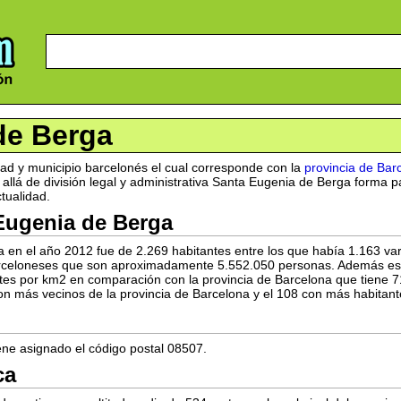
de Berga
dad y municipio barcelonés el cual corresponde con la
provincia de Bar
lá de división legal y administrativa Santa Eugenia de Berga forma 
ctualidad.
Eugenia de Berga
en el año 2012 fue de 2.269 habitantes entre los que había 1.163 var
barceloneses que son aproximadamente 5.552.050 personas. Además est
tes por km2 en comparación con la provincia de Barcelona que tiene 7
on más vecinos de la provincia de Barcelona y el 108 con más habitant
ene asignado el código postal 08507.
ca