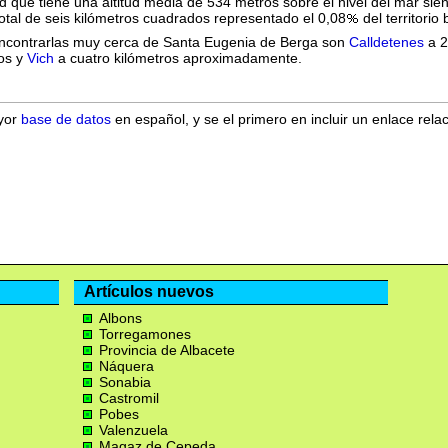
 que tiene una altitud media de 534 metros sobre el nivel del mar sie
otal de seis kilómetros cuadrados representado el 0,08
del territori
ncontrarlas muy cerca de Santa Eugenia de Berga son
Calldetenes
a 2
ros y
Vich
a cuatro kilómetros aproximadamente.
ayor
base de datos
en español, y se el primero en incluir un enlace rela
Artículos nuevos
Albons
Torregamones
Provincia de Albacete
Náquera
Sonabia
Castromil
Pobes
Valenzuela
Magaz de Cepeda